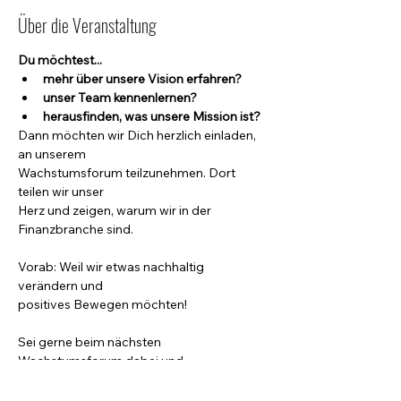
Über die Veranstaltung
Du möchtest... 
mehr über unsere Vision erfahren?
unser Team kennenlernen?
heraus
fi
nden, was unsere Mission ist?
Dann möchten wir Dich herzlich einladen, 
an unserem 

Wachstumsforum teilzunehmen. Dort 
teilen wir unser 

Herz und zeigen, warum wir in der 
Finanzbranche sind. 
Vorab: Weil wir etwas nachhaltig 
verändern und 

positives Bewegen möchten! 
Sei gerne beim nächsten 
Wachstumsforum dabei und 

lerne uns kennen
Teilnahme auch online Möglich: 